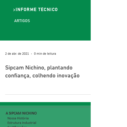
INFORME TÉCNICO
ARTIGOS
2 de abr. de 2021
0 min de leitura
Sipcam Nichino, plantando
confiança, colhendo inovação
​A SIPCAM NICHINO
Nossa História
Estrutura Industrial