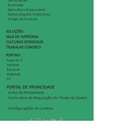
Certificações
Acionistas
Agricultura Responsável
Demonstrações Financeiras
Código de Conduta
SOLUÇÕES
SALA DE IMPRENSA
CULTURAS ATENDIDAS
TRABALHE CON
OSCO
PORTAIS
Suporte TI
Intranet
Extranet
Webmail
FV
PORTAL DE PRIVACIDADE
Aviso de Privacidade
Formulário de Requisição do Titular de Dados
Configurações de Cookies
SIGA-NOS