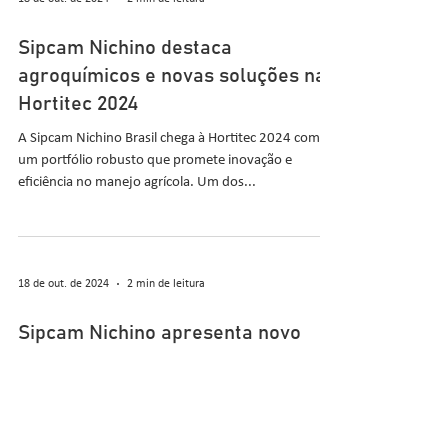
Copercana em Sertãozinho-SP
Entre os dias 24 e 28 deste mês, Sertãozinho, SP,
sediará o 20º Agronegócios Copercana, evento anual
que reúne importantes expoentes dos...
18 de out. de 2024
2 min de leitura
Sipcam Nichino destaca
agroquímicos e novas soluções na
Hortitec 2024
A Sipcam Nichino Brasil chega à Hortitec 2024 com
um portfólio robusto que promete inovação e
eficiência no manejo agrícola. Um dos...