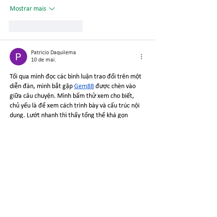
Mostrar mais
Curtir
Responder
Patricio Daquilema
10 de mai.
Tối qua mình đọc các bình luận trao đổi trên một 
diễn đàn, mình bắt gặp 
Gem88
 được chèn vào 
giữa câu chuyện. Mình bấm thử xem cho biết, 
chủ yếu là để xem cách trình bày và cấu trúc nội 
dung. Lướt nhanh thì thấy tổng thể khá gọn 
gàng, tạo cảm giác đáng tin cậy. Xem qua xong 
mình quay lại theo dõi phần thảo luận.
Curtir
Responder
Mostrar mais comentários
​A SIPCAM NICHINO