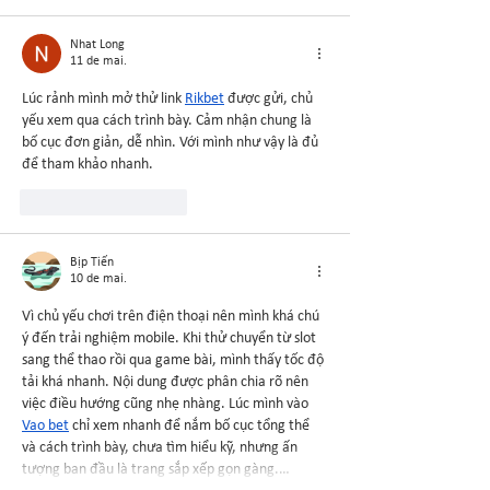
Nhat Long
11 de mai.
Lúc rảnh mình mở thử link 
Rikbet
 được gửi, chủ 
yếu xem qua cách trình bày. Cảm nhận chung là 
bố cục đơn giản, dễ nhìn. Với mình như vậy là đủ 
để tham khảo nhanh.
Curtir
Responder
Bịp Tiến
10 de mai.
Vì chủ yếu chơi trên điện thoại nên mình khá chú 
ý đến trải nghiệm mobile. Khi thử chuyển từ slot 
sang thể thao rồi qua game bài, mình thấy tốc độ 
tải khá nhanh. Nội dung được phân chia rõ nên 
việc điều hướng cũng nhẹ nhàng. Lúc mình vào 
Vao bet
 chỉ xem nhanh để nắm bố cục tổng thể 
và cách trình bày, chưa tìm hiểu kỹ, nhưng ấn 
tượng ban đầu là trang sắp xếp gọn gàng.…