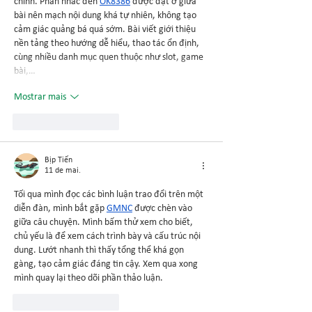
chính. Phần nhắc đến 
OK8386
 được đặt ở giữa 
bài nên mạch nội dung khá tự nhiên, không tạo 
cảm giác quảng bá quá sớm. Bài viết giới thiệu 
nền tảng theo hướng dễ hiểu, thao tác ổn định, 
cùng nhiều danh mục quen thuộc như slot, game 
bài,…
Mostrar mais
Curtir
Responder
Bịp Tiến
11 de mai.
Tối qua mình đọc các bình luận trao đổi trên một 
diễn đàn, mình bắt gặp 
GMNC
 được chèn vào 
giữa câu chuyện. Mình bấm thử xem cho biết, 
chủ yếu là để xem cách trình bày và cấu trúc nội 
dung. Lướt nhanh thì thấy tổng thể khá gọn 
gàng, tạo cảm giác đáng tin cậy. Xem qua xong 
mình quay lại theo dõi phần thảo luận.
Curtir
Responder