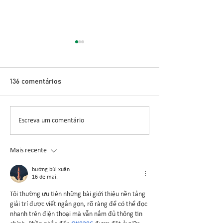
Inovação no Con
Cigarrinha-do-M
Novo Inseticida
Glauber Renato Stür
Demonstra Alta 
136 comentários
entomologista e pes
CCGL, uma cooperat
formada por 30 asso
Escreva um comentário
Nova safra de milho:
liderou ensaios técni
como mitigar as perdas
com Dalbulus maidis?
Mais recente
bướng bùi xuân
16 de mai.
Tôi thường ưu tiên những bài giới thiệu nền tảng 
giải trí được viết ngắn gọn, rõ ràng để có thể đọc 
nhanh trên điện thoại mà vẫn nắm đủ thông tin 