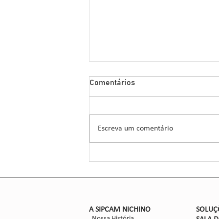
Sipcam Nichino Lança
Comentários
Herbicida Inovador para o
Manejo de Sorgo
A Sipcam Nichino, conhecida por
suas inovações no setor de
Escreva um comentário
defensivos agrícolas, introduziu um
novo herbicida para o manejo do
sorgo, um...
​A SIPCAM NICHINO
SOLUÇ
Nossa História