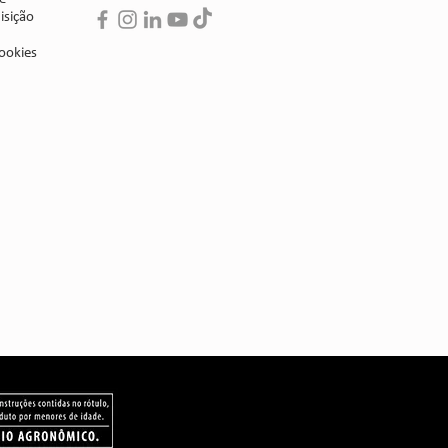
isição
ookies