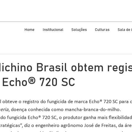
Home
Institucional
Soluções
Culturas
Sala de
ichino Brasil obtem regi
a Echo® 720 SC
l obteve o registro do fungicida de marca Echo® 720 SC para c
eria
, doença conhecida como mancha-branca-do-milho.
 do fungicida Echo® 720 SC, o produtor ganha mais flexibilida
atégicas”, diz o engenheiro agrônomo José de Freitas, da áre