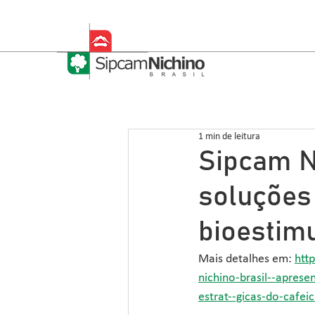
1 min de leitura
Sipcam N
soluções
bioestimu
Mais detalhes em: 
htt
nichino-brasil--apres
estrat--gicas-do-cafeic