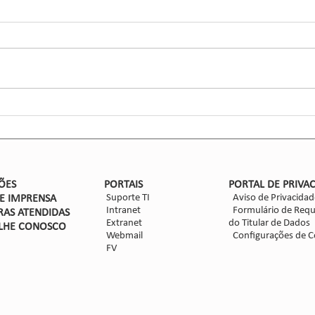
Ciga
Inse
Glaub
Efic
entom
CCGL,
forma
ensaio
Nova safra de milho: como
mitigar as perdas com
Dalbulus maidis?
ÕES
PORTAIS
PORTAL DE PRIVA
Suporte TI
Aviso de Privacidad
DE IMPRENSA
Intranet
Formulário de Requ
RAS ATENDIDAS
Extranet
do Titular de Dados
LHE CON
OSCO
Webmail
Configurações de C
FV