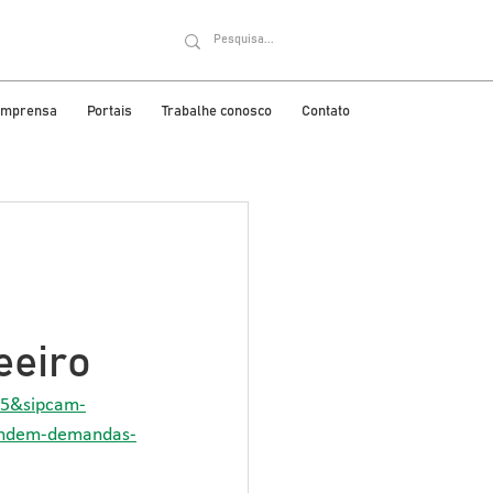
 imprensa
Portais
Trabalhe conosco
Contato
eeiro
95&sipcam-
tendem-demandas-