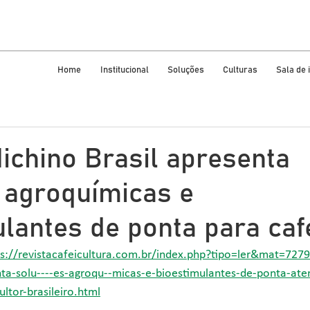
Home
Institucional
Soluções
Culturas
Sala de
ichino Brasil apresenta
 agroquímicas e
lantes de ponta para caf
ps://revistacafeicultura.com.br/index.php?tipo=ler&mat=727
enta-solu----es-agroqu--micas-e-bioestimulantes-de-ponta-a
ultor-brasileiro.html