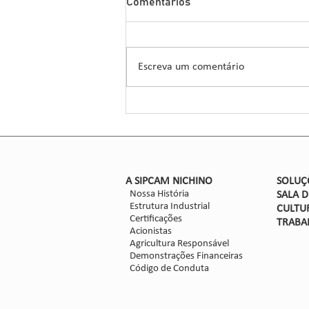
Comentários
Herbicida Inovador para o
Manejo de Sorgo
A Sipcam Nichino, conhecida por
suas inovações no setor de
Escreva um comentário
defensivos agrícolas, introduziu um
novo herbicida para o manejo do
sorgo, um...
​A SIPCAM NICHINO
SOLUÇ
Nossa História
SALA 
Estrutura Industrial
CULTU
Certificações
TRABA
Acionistas
Agricultura Responsável
Demonstrações Financeiras
Código de Conduta