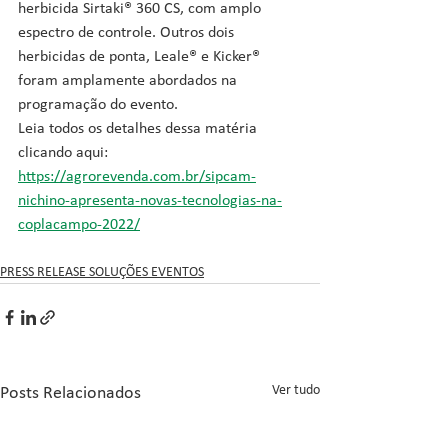
herbicida Sirtaki® 360 CS, com amplo 
espectro de controle. Outros dois 
herbicidas de ponta, Leale® e Kicker® 
foram amplamente abordados na 
programação do evento. 
Leia todos os detalhes dessa matéria 
clicando aqui: 
https://agrorevenda.com.br/sipcam-
nichino-apresenta-novas-tecnologias-na-
coplacampo-2022/
PRESS RELEASE SOLUÇÕES EVENTOS
Ver tudo
Posts Relacionados