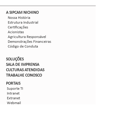
​A SIPCAM NICHINO
Nossa História
Estrutura Industrial
Certificações
Acionistas
Agricultura Responsável
Demonstrações Financeiras
Código de Conduta
SOLUÇÕES
SALA DE IMPRENSA
CULTURAS ATENDIDAS
TRABALHE CON
OSCO
PORTAIS
Suporte TI
Intranet
Extranet
Webmail
FV
PORTAL DE PRIVACIDADE
Aviso de Privacidade
Formulário de Requisição do Titular de Dados