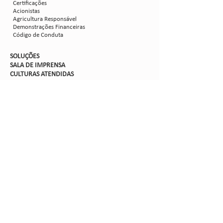
Certificações
Acionistas
Agricultura Responsável
Demonstrações Financeiras
Código de Conduta
SOLUÇÕES
SALA DE IMPRENSA
CULTURAS ATENDIDAS
TRABALHE CON
OSCO
PORTAIS
Suporte TI
Intranet
Extranet
Webmail
FV
PORTAL DE PRIVACIDADE
Aviso de Privacidade
Formulário de Requisição do Titular de Dados
Configurações de Cookies