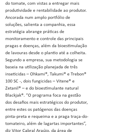
do tomate, com vistas a entregar mais 
produtividade e rentabilidade ao produtor. 
Ancorada num amplo portfólio de 
soluções, salienta a companhia, essa 
estratégia abrange práticas de 
monitoramento e controle das principais 
pragas e doenças, além da bioestimulação 
de lavouras desde o plantio até a colheita.
Segundo a empresa, sua metodologia se 
baseia na utilização planejada de três 
inseticidas – Ohkami®, Takumi® e Trebon® 
100 SC -, dois fungicidas – Vitene® e 
Zetanil® – e do bioestimulante natural 
Blackjak®. “O programa foca na gestão 
dos desafios mais estratégicos do produtor, 
entre estes os patógenos das doenças 
pinta-preta e requeima e a praga traça-do-
tomateiro, além de lagartas importantes”, 
diz Vitor Cabral Araújo, da área de 