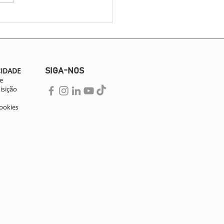
da por 30 associadas, liderou
s técnicos...
SIGA-NOS
CIDADE
e
isição
ookies