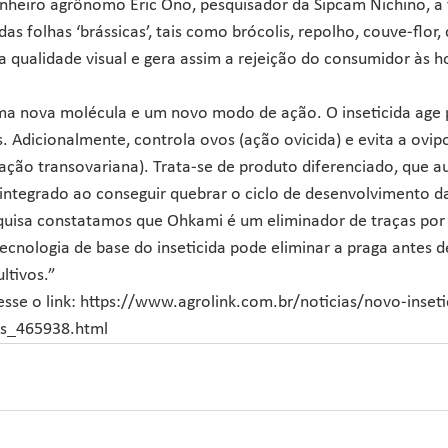
heiro agrônomo Eric Ono, pesquisador da Sipcam Nichino, a 
das folhas ‘brássicas’, tais como brócolis, repolho, couve-flor,
 qualidade visual e gera assim a rejeição do consumidor às ho
 nova molécula e um novo modo de ação. O inseticida age p
s. Adicionalmente, controla ovos (ação ovicida) e evita a ovip
(ação transovariana). Trata-se de produto diferenciado, que aux
integrado ao conseguir quebrar o ciclo de desenvolvimento da
quisa constatamos que Ohkami é um eliminador de traças por 
tecnologia de base do inseticida pode eliminar a praga antes 
ltivos.” 
esse o link: https://www.agrolink.com.br/noticias/novo-inseti
as_465938.html