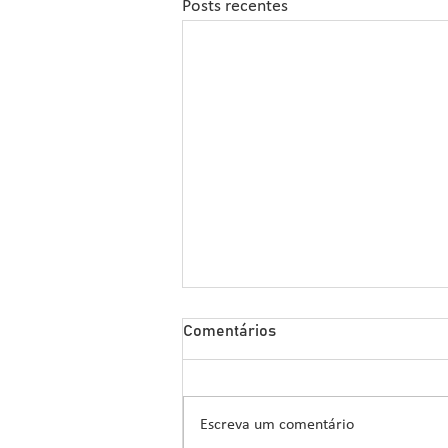
Posts recentes
Sipcam Nichino Lança
Comentários
Herbicida Inovador para o
Manejo de Sorgo
A Sipcam Nichino, conhecida por
suas inovações no setor de
Escreva um comentário
defensivos agrícolas, introduziu um