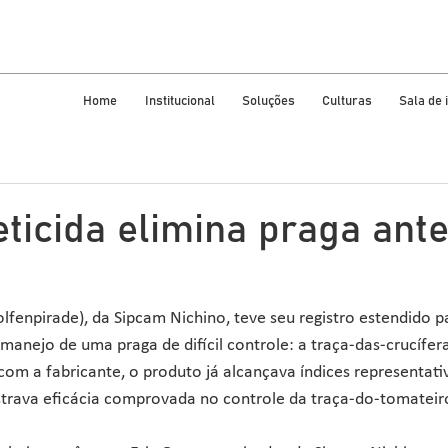
Home
Institucional
Soluções
Culturas
Sala de
ticida elimina praga ant
olfenpirade), da Sipcam Nichino, teve seu registro estendido p
 manejo de uma praga de difícil controle: a traça-das-crucíferas
 com a fabricante, o produto já alcançava índices representati
trava eficácia comprovada no controle da traça-do-tomateiro