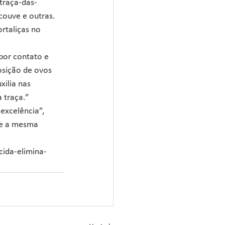
traça-das-
 couve e outras. 
rtaliças no 
or contato e 
osição de ovos 
ilia nas 
 traça.”
excelência”, 
de a mesma 
cida-elimina-