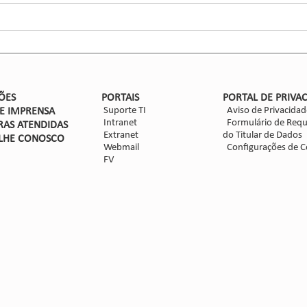
forma
ensaio
Nova safra de milho: como
mitigar as perdas com
Dalbulus maidis?
ÕES
PORTAIS
PORTAL DE PRIVA
Suporte TI
Aviso de Privacidad
DE IMPRENSA
Intranet
Formulário de Requ
RAS ATENDIDAS
Extranet
do Titular de Dados
LHE CON
OSCO
Webmail
Configurações de C
FV