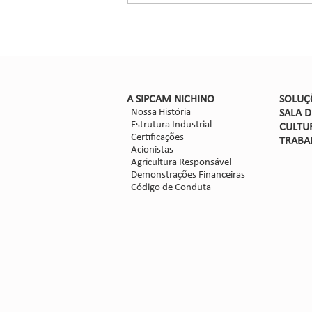
novo herbicida para o manejo do
sorgo, um...
​A SIPCAM NICHINO
SOLUÇ
Nossa História
SALA 
Estrutura Industrial
CULTU
Certificações
TRABA
Acionistas
Agricultura Responsável
Demonstrações Financeiras
Código de Conduta