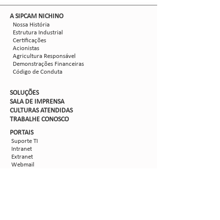
​A SIPCAM NICHINO
Nossa História
Estrutura Industrial
Certificações
Acionistas
Agricultura Responsável
Demonstrações Financeiras
Código de Conduta
SOLUÇÕES
SALA DE IMPRENSA
CULTURAS ATENDIDAS
TRABALHE CON
OSCO
PORTAIS
Suporte TI
Intranet
Extranet
Webmail
FV
PORTAL DE PRIVACIDADE
Aviso de Privacidade
Formulário de Requisição do Titular de Dados