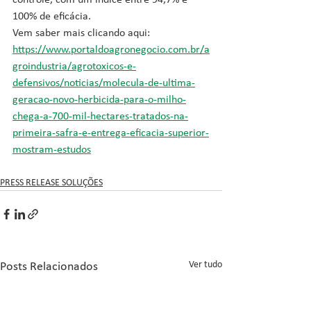
controle, com um índice entre 94,7% e 
100% de eficácia.
Vem saber mais clicando aqui: 
https://www.portaldoagronegocio.com.br/a
groindustria/agrotoxicos-e-
defensivos/noticias/molecula-de-ultima-
geracao-novo-herbicida-para-o-milho-
chega-a-700-mil-hectares-tratados-na-
primeira-safra-e-entrega-eficacia-superior-
mostram-estudos
PRESS RELEASE SOLUÇÕES
Ver tudo
Posts Relacionados