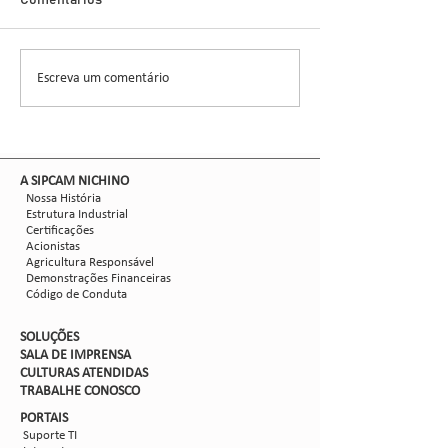
Demonstra Alta 
Comentários
entomologista e pes
CCGL, uma cooperat
formada por 30 asso
Escreva um comentário
Nova safra de milho:
liderou ensaios técni
como mitigar as perdas
com Dalbulus maidis?
​A SIPCAM NICHINO
Nossa História
Estrutura Industrial
Certificações
Acionistas
Agricultura Responsável
Demonstrações Financeiras
Código de Conduta
SOLUÇÕES
SALA DE IMPRENSA
CULTURAS ATENDIDAS
TRABALHE CON
OSCO
PORTAIS
Suporte TI