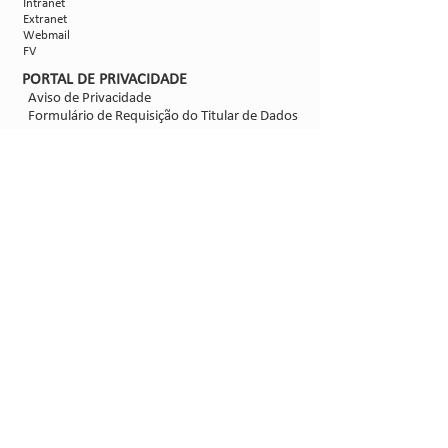
Intranet
Extranet
Webmail
FV
PORTAL DE PRIVACIDADE
Aviso de Privacidade
Formulário de Requisição do Titular de Dados
Configurações de Cookies
SIGA-NOS
@2021 - Sipcam Nichino
Desenvolvido por
Bold Propaganda