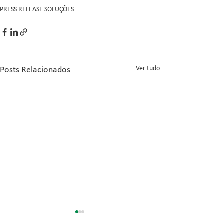
PRESS RELEASE SOLUÇÕES
Ver tudo
Posts Relacionados
Inovação no Con