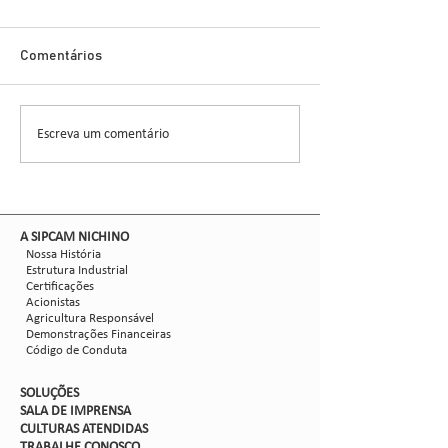
Cigarrinha-do-M
Novo Inseticida
Glauber Renato Stür
Demonstra Alta 
Comentários
entomologista e pes
CCGL, uma cooperat
formada por 30 asso
Escreva um comentário
Nova safra de milho:
liderou ensaios técni
como mitigar as perdas
com Dalbulus maidis?
​A SIPCAM NICHINO
Nossa História
Estrutura Industrial
Certificações
Acionistas
Agricultura Responsável
Demonstrações Financeiras
Código de Conduta
SOLUÇÕES
SALA DE IMPRENSA
CULTURAS ATENDIDAS
TRABALHE CON
OSCO