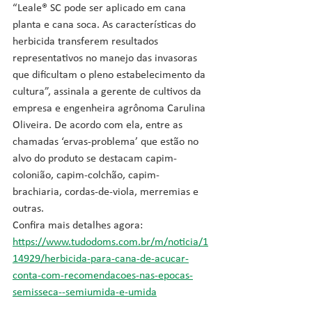
“Leale® SC pode ser aplicado em cana 
planta e cana soca. As características do 
herbicida transferem resultados 
representativos no manejo das invasoras 
que dificultam o pleno estabelecimento da 
cultura”, assinala a gerente de cultivos da 
empresa e engenheira agrônoma Carulina 
Oliveira. De acordo com ela, entre as 
chamadas ‘ervas-problema’ que estão no 
alvo do produto se destacam capim-
colonião, capim-colchão, capim-
brachiaria, cordas-de-viola, merremias e 
outras.
Confira mais detalhes agora: 
https://www.tudodoms.com.br/m/noticia/1
14929/herbicida-para-cana-de-acucar-
conta-com-recomendacoes-nas-epocas-
semisseca--semiumida-e-umida