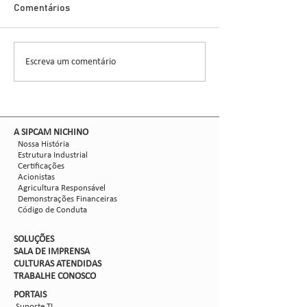
Glauber Renato Stür
Demonstra Alta 
Comentários
entomologista e pes
CCGL, uma cooperat
formada por 30 asso
Escreva um comentário
Nova safra de milho:
liderou ensaios técni
como mitigar as perdas
com Dalbulus maidis?
​A SIPCAM NICHINO
Nossa História
Estrutura Industrial
Certificações
Acionistas
Agricultura Responsável
Demonstrações Financeiras
Código de Conduta
SOLUÇÕES
SALA DE IMPRENSA
CULTURAS ATENDIDAS
TRABALHE CON
OSCO
PORTAIS
Suporte TI