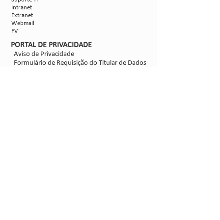
Intranet
Extranet
Webmail
FV
PORTAL DE PRIVACIDADE
Aviso de Privacidade
Formulário de Requisição do Titular de Dados
Configurações de Cookies
SIGA-NOS
@2021 - Sipcam Nichino
Desenvolvido por
Bold Propaganda