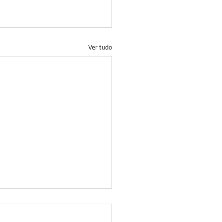
Ver tudo
ação no Controle da
rrinha-do-Milho: Novo