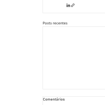
Posts recentes
Sipcam Nichino Lança
Comentários
Herbicida Inovador para o