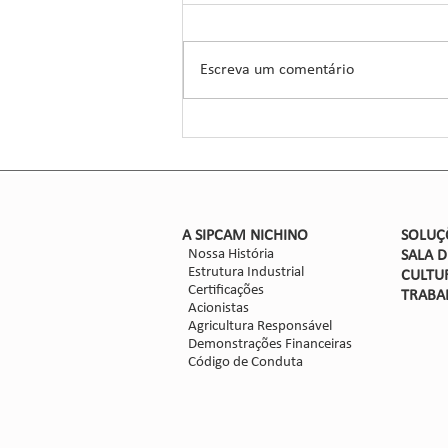
Manejo de Sorgo
A Sipcam Nichino, conhecida por
suas inovações no setor de
Escreva um comentário
defensivos agrícolas, introduziu um
novo herbicida para o manejo do
sorgo, um...
​A SIPCAM NICHINO
SOLUÇ
Nossa História
SALA 
Estrutura Industrial
CULTU
Certificações
TRABA
Acionistas
Agricultura Responsável
Demonstrações Financeiras
Código de Conduta