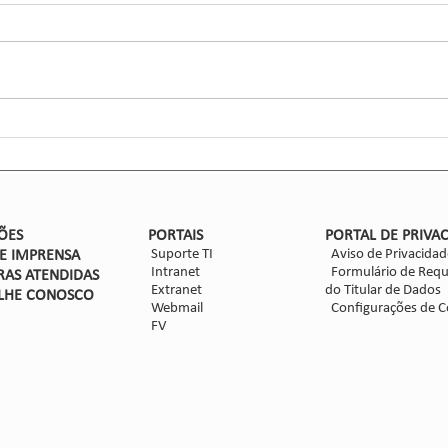
Inse
Glaub
Efic
entom
CCGL,
forma
ensaio
Nova safra de milho: como
mitigar as perdas com
Dalbulus maidis?
ÕES
PORTAIS
PORTAL DE PRIVA
Suporte TI
Aviso de Privacidad
DE IMPRENSA
Intranet
Formulário de Requ
RAS ATENDIDAS
Extranet
do Titular de Dados
LHE CON
OSCO
Webmail
Configurações de C
FV