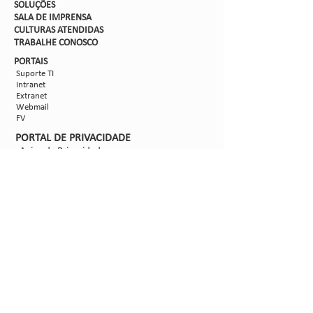
SOLUÇÕES
SALA DE IMPRENSA
CULTURAS ATENDIDAS
TRABALHE CON
OSCO
PORTAIS
Suporte TI
Intranet
Extranet
Webmail
FV
PORTAL DE PRIVACIDADE
Aviso de Privacidade
Formulário de Requisição do Titular de Dados
Configurações de Cookies
SIGA-NOS