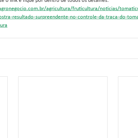
e o link e fique por dentro de todos os detalhes: 
gronegocio.com.br/agricultura/fruticultura/noticias/tomati
ostra-resultado-surpreendente-no-controle-da-traca-do-toma
tura