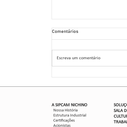
Sipcam Nichino Lança
Comentários
Herbicida Inovador para o
Manejo de Sorgo
A Sipcam Nichino, conhecida por
suas inovações no setor de
Escreva um comentário
defensivos agrícolas, introduziu um
novo herbicida para o manejo do
sorgo, um...
​A SIPCAM NICHINO
SOLUÇ
Nossa História
SALA 
Estrutura Industrial
CULTU
Certificações
TRABA
Acionistas