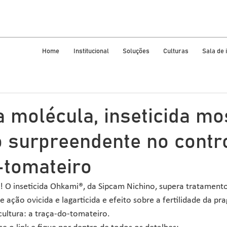
Home
Institucional
Soluções
Culturas
Sala de
 molécula, inseticida mo
o surpreendente no contr
-tomateiro
! O inseticida Ohkami®, da Sipcam Nichino, supera tratament
 ação ovicida e lagarticida e efeito sobre a fertilidade da pra
ultura: a traça-do-tomateiro. 