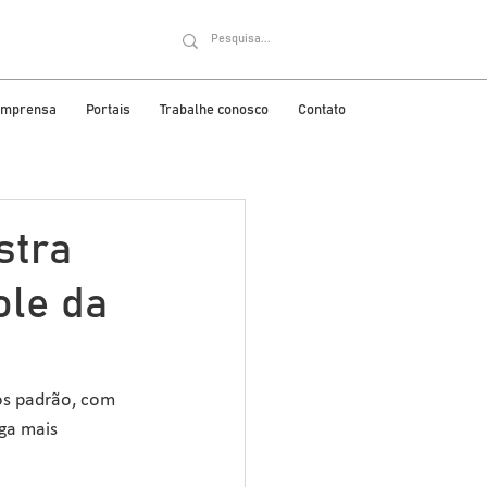
 imprensa
Portais
Trabalhe conosco
Contato
stra
ole da
os padrão, com 
ga mais 