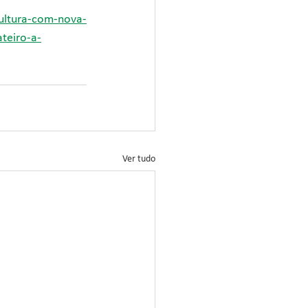
cultura-com-nova-
teiro-a-
Ver tudo