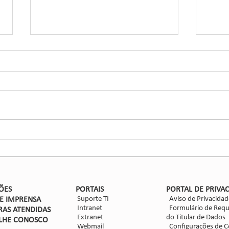
Inov
Ciga
Inse
Glaub
Efic
entom
CCGL,
forma
ensaio
Nova safra de milho: como
mitigar as perdas com
Dalbulus maidis?
ÕES
PORTAIS
PORTAL DE PRIVA
Suporte TI
Aviso de Privacidad
DE IMPRENSA
Intranet
Formulário de Requ
RAS ATENDIDAS
Extranet
do Titular de Dados
LHE CON
OSCO
Webmail
Configurações de C