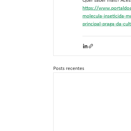
Quer saber mais? Acess
https://www.portaldoa
molecula-inseticida-m
principal-praga-da-cul
Posts recentes