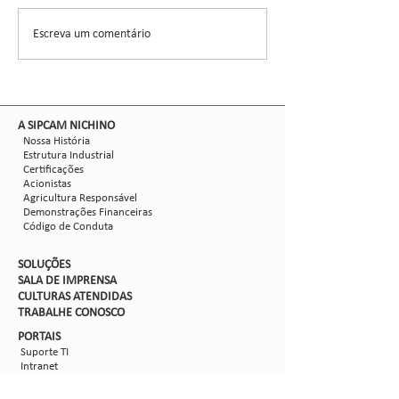
CCGL, uma cooperat
formada por 30 asso
Escreva um comentário
Nova safra de milho:
liderou ensaios técni
como mitigar as perdas
com Dalbulus maidis?
​A SIPCAM NICHINO
Nossa História
Estrutura Industrial
Certificações
Acionistas
Agricultura Responsável
Demonstrações Financeiras
Código de Conduta
SOLUÇÕES
SALA DE IMPRENSA
CULTURAS ATENDIDAS
TRABALHE CON
OSCO
PORTAIS
Suporte TI
Intranet
Extranet
Webmail