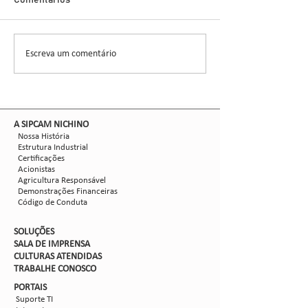
Demonstra Alta 
Comentários
entomologista e pes
CCGL, uma cooperat
formada por 30 asso
Escreva um comentário
Nova safra de milho:
liderou ensaios técni
como mitigar as perdas
com Dalbulus maidis?
​A SIPCAM NICHINO
Nossa História
Estrutura Industrial
Certificações
Acionistas
Agricultura Responsável
Demonstrações Financeiras
Código de Conduta
SOLUÇÕES
SALA DE IMPRENSA
CULTURAS ATENDIDAS
TRABALHE CON
OSCO
PORTAIS
Suporte TI