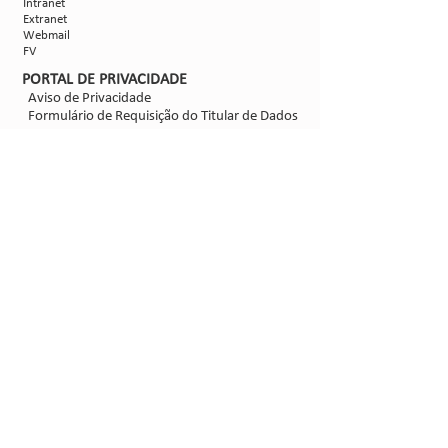
Intranet
Extranet
Webmail
FV
PORTAL DE PRIVACIDADE
Aviso de Privacidade
Formulário de Requisição do Titular de Dados
Configurações de Cookies
SIGA-NOS
@2021 - Sipcam Nichino
Desenvolvido por
Bold Propaganda