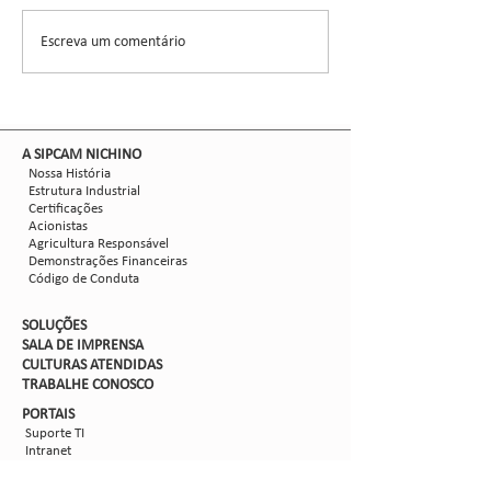
CCGL, uma cooperat
formada por 30 asso
Escreva um comentário
Nova safra de milho:
liderou ensaios técni
como mitigar as perdas
com Dalbulus maidis?
​A SIPCAM NICHINO
Nossa História
Estrutura Industrial
Certificações
Acionistas
Agricultura Responsável
Demonstrações Financeiras
Código de Conduta
SOLUÇÕES
SALA DE IMPRENSA
CULTURAS ATENDIDAS
TRABALHE CON
OSCO
PORTAIS
Suporte TI
Intranet
Extranet
Webmail