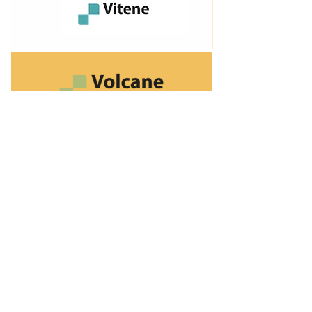
CULTURA ANTERIOR
PRÓXIMA CULTURA
​A SIPCAM NICHINO
Nossa História
Estrutura Industrial
Certificações
Acionistas
Agricultura Responsável
Demonstrações Financeiras
Código de Conduta
SOLUÇÕES