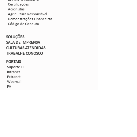
Certificações
Acionistas
Agricultura Responsável
Demonstrações Financeiras
Código de Conduta
SOLUÇÕES
SALA DE IMPRENSA
CULTURAS ATENDIDAS
TRABALHE CON
OSCO
PORTAIS
Suporte TI
Intranet
Extranet
Webmail
FV
PORTAL DE PRIVACIDADE
Aviso de Privacidade
Formulário de Requisição do Titular de Dados
Configurações de Cookies