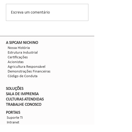
https://www.youtube.com/watch
https://tvterraviva.
?v=Yjji03RcFX8
.br/noticia/100000
Escreva um comentário
a-da-macieira-requ
preventivo....
​A SIPCAM NICHINO
Nossa História
Estrutura Industrial
Certificações
Acionistas
Agricultura Responsável
Demonstrações Financeiras
Código de Conduta
SOLUÇÕES
SALA DE IMPRENSA
CULTURAS ATENDIDAS
TRABALHE CON
OSCO
PORTAIS
Suporte TI
Intranet
Extranet
Webmail