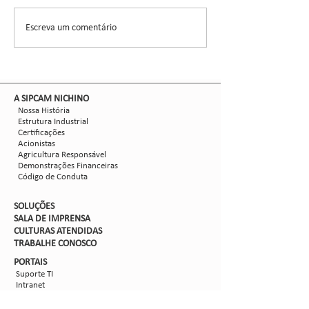
Nichino Brasil terá presença de
palco do Conexão C
destaque no 14º Congresso
um evento dedicado
Escreva um comentário
Brasileiro do...
inovações tecnológic
​A SIPCAM NICHINO
Nossa História
Estrutura Industrial
Certificações
Acionistas
Agricultura Responsável
Demonstrações Financeiras
Código de Conduta
SOLUÇÕES
SALA DE IMPRENSA
CULTURAS ATENDIDAS
TRABALHE CON
OSCO
PORTAIS
Suporte TI
Intranet
Extranet
Webmail