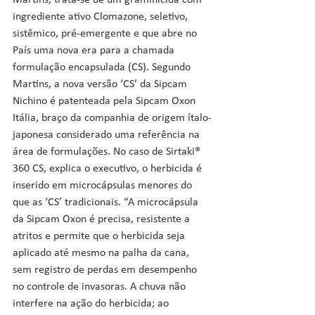
Martins, trata-se de um graminicida com 
ingrediente ativo Clomazone, seletivo, 
sistêmico, pré-emergente e que abre no 
País uma nova era para a chamada 
formulação encapsulada (CS). Segundo 
Martins, a nova versão ‘CS’ da Sipcam 
Nichino é patenteada pela Sipcam Oxon 
Itália, braço da companhia de origem ítalo-
japonesa considerado uma referência na 
área de formulações. No caso de Sirtaki® 
360 CS, explica o executivo, o herbicida é 
inserido em microcápsulas menores do 
que as ‘CS’ tradicionais. “A microcápsula 
da Sipcam Oxon é precisa, resistente a 
atritos e permite que o herbicida seja 
aplicado até mesmo na palha da cana, 
sem registro de perdas em desempenho 
no controle de invasoras. A chuva não 
interfere na ação do herbicida; ao 