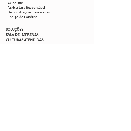
Acionistas
Agricultura Responsável
Demonstrações Financeiras
Código de Conduta
SOLUÇÕES
SALA DE IMPRENSA
CULTURAS ATENDIDAS
TRABALHE CON
OSCO
PORTAIS
Suporte TI
Intranet
Extranet
Webmail
FV
PORTAL DE PRIVACIDADE
Aviso de Privacidade
Formulário de Requisição do Titular de Dados
Configurações de Cookies
SIGA-NOS