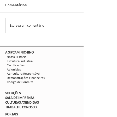
Glauber Renato Stür
Demonstra Alta 
Comentários
entomologista e pes
CCGL, uma cooperat
formada por 30 asso
Escreva um comentário
Nova safra de milho:
liderou ensaios técni
como mitigar as perdas
com Dalbulus maidis?
​A SIPCAM NICHINO
Nossa História
Estrutura Industrial
Certificações
Acionistas
Agricultura Responsável
Demonstrações Financeiras
Código de Conduta
SOLUÇÕES
SALA DE IMPRENSA
CULTURAS ATENDIDAS
TRABALHE CON
OSCO
PORTAIS