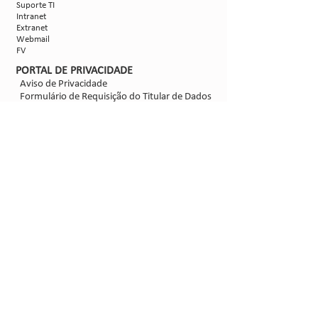
Suporte TI
Intranet
Extranet
Webmail
FV
PORTAL DE PRIVACIDADE
Aviso de Privacidade
Formulário de Requisição do Titular de Dados
Configurações de Cookies
SIGA-NOS
@2021 - Sipcam Nichino
Desenvolvido por
Bold Propaganda