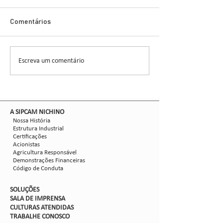
Cigarrinha-do-M
Novo Inseticida
Glauber Renato Stür
Demonstra Alta 
Comentários
entomologista e pes
CCGL, uma cooperat
formada por 30 asso
Escreva um comentário
Nova safra de milho:
liderou ensaios técni
como mitigar as perdas
com Dalbulus maidis?
​A SIPCAM NICHINO
Nossa História
Estrutura Industrial
Certificações
Acionistas
Agricultura Responsável
Demonstrações Financeiras
Código de Conduta
SOLUÇÕES
SALA DE IMPRENSA
CULTURAS ATENDIDAS
TRABALHE CON
OSCO