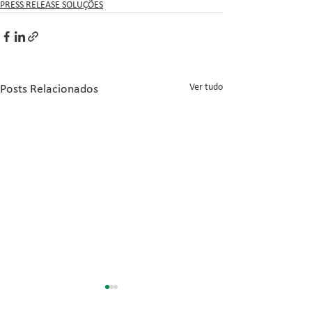
PRESS RELEASE SOLUÇÕES
Ver tudo
Posts Relacionados
Inovação no Con