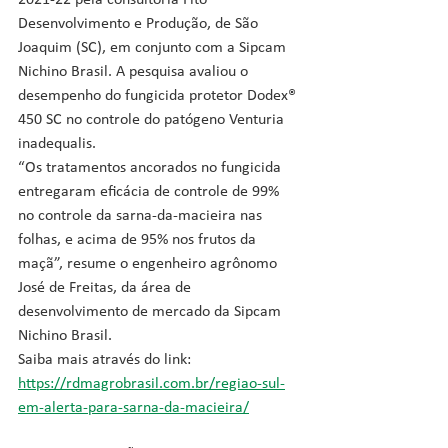
2021-22 pela consultoria Fito 
Desenvolvimento e Produção, de São 
Joaquim (SC), em conjunto com a Sipcam 
Nichino Brasil. A pesquisa avaliou o 
desempenho do fungicida protetor Dodex® 
450 SC no controle do patógeno Venturia 
inadequalis.
“Os tratamentos ancorados no fungicida 
entregaram eficácia de controle de 99% 
no controle da sarna-da-macieira nas 
folhas, e acima de 95% nos frutos da 
maçã”, resume o engenheiro agrônomo 
José de Freitas, da área de 
desenvolvimento de mercado da Sipcam 
Nichino Brasil.
Saiba mais através do link: 
https://rdmagrobrasil.com.br/regiao-sul-
em-alerta-para-sarna-da-macieira/