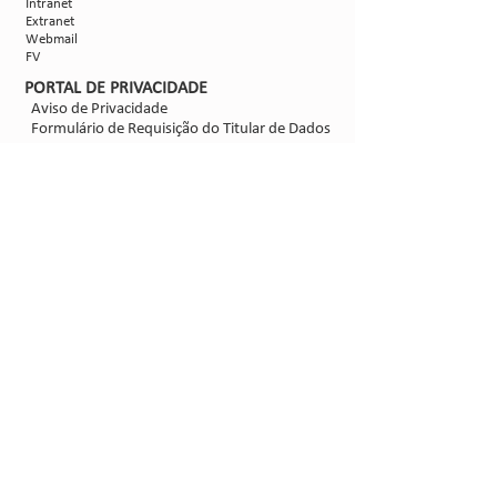
Intranet
Extranet
Webmail
FV
PORTAL DE PRIVACIDADE
Aviso de Privacidade
Formulário de Requisição do Titular de Dados
Configurações de Cookies
SIGA-NOS
@2021 - Sipcam Nichino
Desenvolvido por
Bold Propaganda