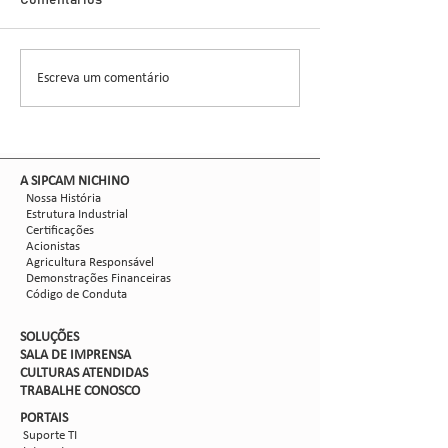
Demonstra Alta 
Comentários
entomologista e pes
CCGL, uma cooperat
formada por 30 asso
Escreva um comentário
Nova safra de milho:
liderou ensaios técni
como mitigar as perdas
com Dalbulus maidis?
​A SIPCAM NICHINO
Nossa História
Estrutura Industrial
Certificações
Acionistas
Agricultura Responsável
Demonstrações Financeiras
Código de Conduta
SOLUÇÕES
SALA DE IMPRENSA
CULTURAS ATENDIDAS
TRABALHE CON
OSCO
PORTAIS
Suporte TI