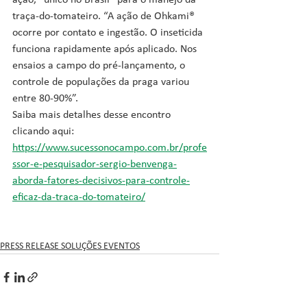
ação, “único no Brasil” para o manejo da 
traça-do-tomateiro. “A ação de Ohkami® 
ocorre por contato e ingestão. O inseticida 
funciona rapidamente após aplicado. Nos 
ensaios a campo do pré-lançamento, o 
controle de populações da praga variou 
entre 80-90%”.
Saiba mais detalhes desse encontro 
clicando aqui: 
https://www.sucessonocampo.com.br/profe
ssor-e-pesquisador-sergio-benvenga-
aborda-fatores-decisivos-para-controle-
eficaz-da-traca-do-tomateiro/
PRESS RELEASE SOLUÇÕES EVENTOS