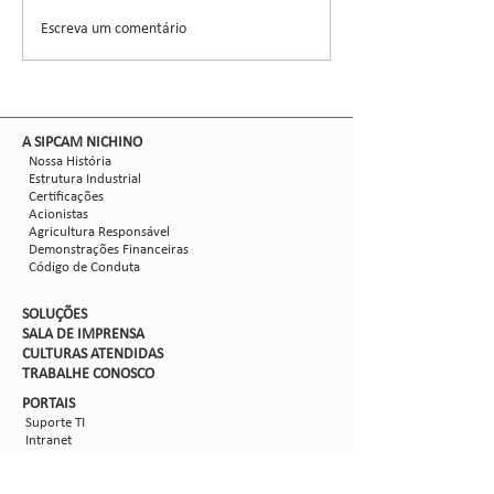
destaque no 14º Congresso
um evento dedicado
Escreva um comentário
Brasileiro do...
inovações tecnológic
​A SIPCAM NICHINO
Nossa História
Estrutura Industrial
Certificações
Acionistas
Agricultura Responsável
Demonstrações Financeiras
Código de Conduta
SOLUÇÕES
SALA DE IMPRENSA
CULTURAS ATENDIDAS
TRABALHE CON
OSCO
PORTAIS
Suporte TI
Intranet
Extranet
Webmail
FV