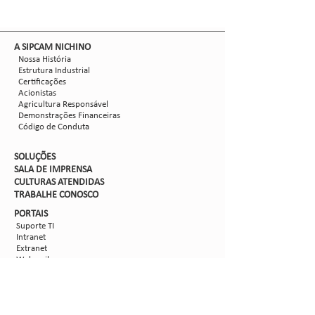
​A SIPCAM NICHINO
Nossa História
Estrutura Industrial
Certificações
Acionistas
Agricultura Responsável
Demonstrações Financeiras
Código de Conduta
SOLUÇÕES
SALA DE IMPRENSA
CULTURAS ATENDIDAS
TRABALHE CON
OSCO
PORTAIS
Suporte TI
Intranet
Extranet
Webmail
FV
PORTAL DE PRIVACIDADE
Aviso de Privacidade