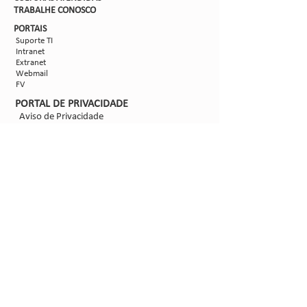
TRABALHE CON
OSCO
PORTAIS
Suporte TI
Intranet
Extranet
Webmail
FV
PORTAL DE PRIVACIDADE
Aviso de Privacidade
Formulário de Requisição do Titular de Dados
Configurações de Cookies
SIGA-NOS
@2021 - Sipcam Nichino
Desenvolvido por
Bold Propaganda