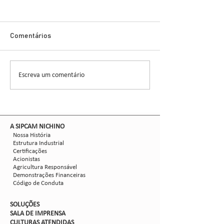
Inovação no Con
Cigarrinha-do-M
Novo Inseticida
Glauber Renato Stür
Demonstra Alta 
Comentários
entomologista e pes
CCGL, uma cooperat
formada por 30 asso
Escreva um comentário
Nova safra de milho:
liderou ensaios técni
como mitigar as perdas
com Dalbulus maidis?
​A SIPCAM NICHINO
Nossa História
Estrutura Industrial
Certificações
Acionistas
Agricultura Responsável
Demonstrações Financeiras
Código de Conduta
SOLUÇÕES
SALA DE IMPRENSA
CULTURAS ATENDIDAS