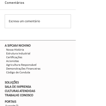
Glauber Renato Stür
Demonstra Alta 
Comentários
entomologista e pes
CCGL, uma cooperat
formada por 30 asso
Escreva um comentário
Nova safra de milho:
liderou ensaios técni
como mitigar as perdas
com Dalbulus maidis?
​A SIPCAM NICHINO
Nossa História
Estrutura Industrial
Certificações
Acionistas
Agricultura Responsável
Demonstrações Financeiras
Código de Conduta
SOLUÇÕES
SALA DE IMPRENSA
CULTURAS ATENDIDAS
TRABALHE CON
OSCO
PORTAIS
Suporte TI