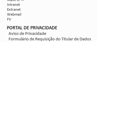
Intranet
Extranet
Webmail
FV
PORTAL DE PRIVACIDADE
Aviso de Privacidade
Formulário de Requisição do Titular de Dados
Configurações de Cookies
SIGA-NOS
@2021 - Sipcam Nichino
Desenvolvido por
Bold Propaganda