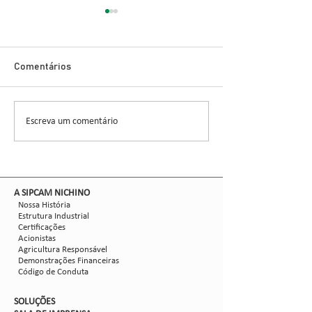
Inovação no Con
Cigarrinha-do-M
Novo Inseticida
Glauber Renato Stür
Demonstra Alta 
Comentários
entomologista e pes
CCGL, uma cooperat
formada por 30 asso
Escreva um comentário
Nova safra de milho:
liderou ensaios técni
como mitigar as perdas
com Dalbulus maidis?
​A SIPCAM NICHINO
Nossa História
Estrutura Industrial
Certificações
Acionistas
Agricultura Responsável
Demonstrações Financeiras
Código de Conduta
SOLUÇÕES