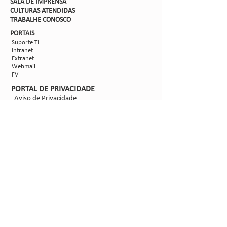
SALA DE IMPRENSA
CULTURAS ATENDIDAS
TRABALHE CON
OSCO
PORTAIS
Suporte TI
Intranet
Extranet
Webmail
FV
PORTAL DE PRIVACIDADE
Aviso de Privacidade
Formulário de Requisição do Titular de Dados
Configurações de Cookies
SIGA-NOS
@2021 - Sipcam Nichino