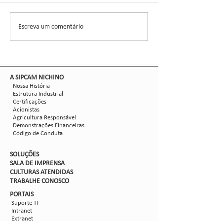
CCGL, uma cooperat
formada por 30 asso
Escreva um comentário
Nova safra de milho:
liderou ensaios técni
como mitigar as perdas
com Dalbulus maidis?
​A SIPCAM NICHINO
Nossa História
Estrutura Industrial
Certificações
Acionistas
Agricultura Responsável
Demonstrações Financeiras
Código de Conduta
SOLUÇÕES
SALA DE IMPRENSA
CULTURAS ATENDIDAS
TRABALHE CON
OSCO
PORTAIS
Suporte TI
Intranet
Extranet