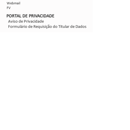
Webmail
FV
PORTAL DE PRIVACIDADE
Aviso de Privacidade
Formulário de Requisição do Titular de Dados
Configurações de Cookies
SIGA-NOS
@2021 - Sipcam Nichino
Desenvolvido por
Bold Propaganda