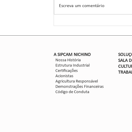
suas inovações no setor de
Escreva um comentário
defensivos agrícolas, introduziu um
novo herbicida para o manejo do
sorgo, um...
​A SIPCAM NICHINO
SOLUÇ
Nossa História
SALA 
Estrutura Industrial
CULTU
Certificações
TRABA
Acionistas
Agricultura Responsável
Demonstrações Financeiras
Código de Conduta