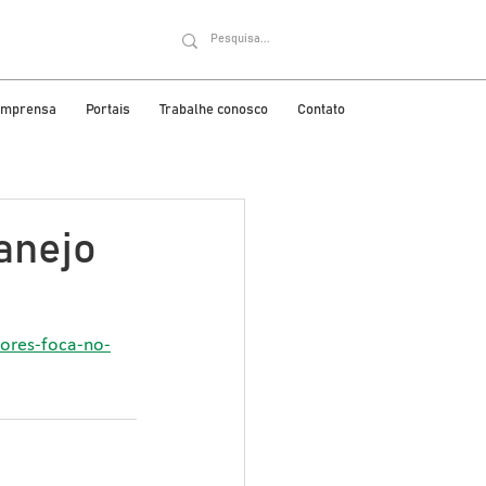
 imprensa
Portais
Trabalhe conosco
Contato
anejo
dores-foca-no-