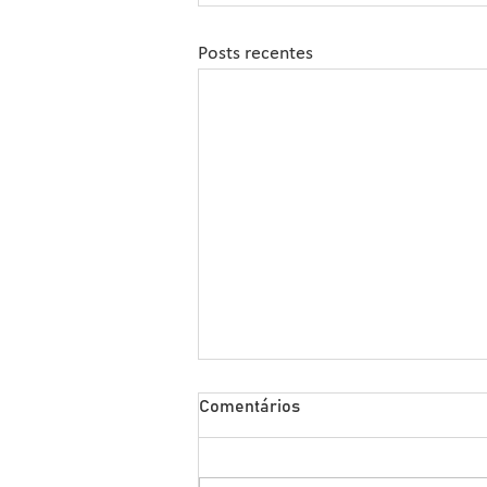
Posts recentes
Sipcam Nichino Lança
Comentários
Herbicida Inovador para o
Manejo de Sorgo
A Sipcam Nichino, conhecida por