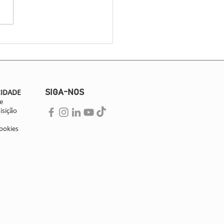
ologista e pesquisador da
 uma cooperativa gaúcha
da por 30 associadas, liderou
s técnicos...
SIGA-NOS
CIDADE
e
isição
ookies