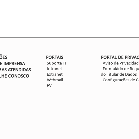
entom
CCGL,
forma
ensaio
Nova safra de milho: como
mitigar as perdas com
Dalbulus maidis?
ÕES
PORTAIS
PORTAL DE PRIVA
Suporte TI
Aviso de Privacidad
DE IMPRENSA
Intranet
Formulário de Requ
RAS ATENDIDAS
Extranet
do Titular de Dados
LHE CON
OSCO
Webmail
Configurações de C
FV