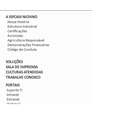
​A SIPCAM NICHINO
Nossa História
Estrutura Industrial
Certificações
Acionistas
Agricultura Responsável
Demonstrações Financeiras
Código de Conduta
SOLUÇÕES
SALA DE IMPRENSA
CULTURAS ATENDIDAS
TRABALHE CON
OSCO
PORTAIS
Suporte TI
Intranet
Extranet
Webmail
FV
PORTAL DE PRIVACIDADE
Aviso de Privacidade
Formulário de Requisição do Titular de Dados