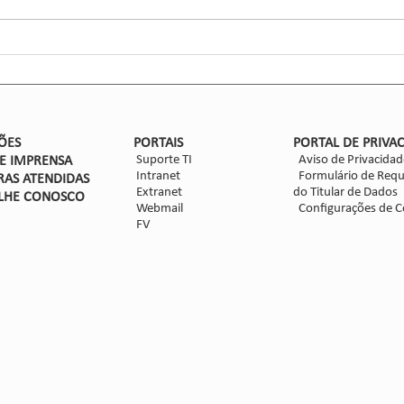
forma
ensaio
Nova safra de milho: como
mitigar as perdas com
Dalbulus maidis?
ÕES
PORTAIS
PORTAL DE PRIVA
Suporte TI
Aviso de Privacidad
DE IMPRENSA
Intranet
Formulário de Requ
RAS ATENDIDAS
Extranet
do Titular de Dados
LHE CON
OSCO
Webmail
Configurações de C
FV