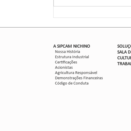
novo herbicida para o manejo do
sorgo, um...
​A SIPCAM NICHINO
SOLUÇ
Nossa História
SALA 
Estrutura Industrial
CULTU
Certificações
TRABA
Acionistas
Agricultura Responsável
Demonstrações Financeiras
Código de Conduta