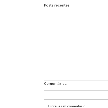
Posts recentes
Sipcam Nichino Lança
Comentários
Herbicida Inovador para o
Manejo de Sorgo
A Sipcam Nichino, conhecida por
suas inovações no setor de
Escreva um comentário
defensivos agrícolas, introduziu um