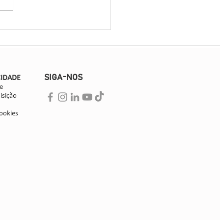
da por 30 associadas, liderou
s técnicos...
SIGA-NOS
CIDADE
e
isição
ookies