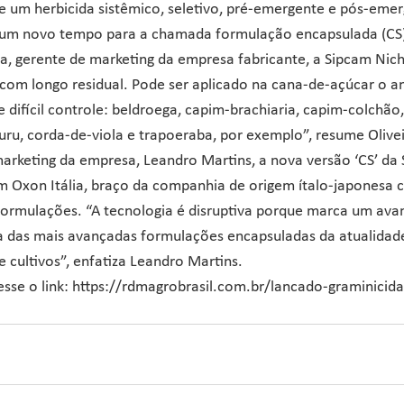
 um herbicida sistêmico, seletivo, pré-emergente e pós-emer
 um novo tempo para a chamada formulação encapsulada (CS)
ira, gerente de marketing da empresa fabricante, a Sipcam Nich
 com longo residual. Pode ser aplicado na cana-de-açúcar o a
 difícil controle: beldroega, capim-brachiaria, capim-colchão
ru, corda-de-viola e trapoeraba, por exemplo”, resume Olivei
arketing da empresa, Leandro Martins, a nova versão ‘CS’ da 
m Oxon Itália, braço da companhia de origem ítalo-japonesa 
formulações. “A tecnologia é disruptiva porque marca um avan
 das mais avançadas formulações encapsuladas da atualidad
 cultivos”, enfatiza Leandro Martins.
esse o link: https://rdmagrobrasil.com.br/lancado-graminicid