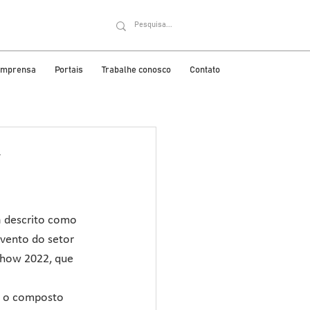
 imprensa
Portais
Trabalhe conosco
Contato
r
 descrito como 
evento do setor 
show 2022, que 
o o composto 