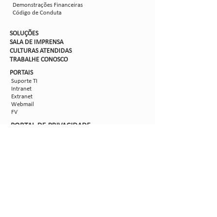
Demonstrações Financeiras
Código de Conduta
SOLUÇÕES
SALA DE IMPRENSA
CULTURAS ATENDIDAS
TRABALHE CON
OSCO
PORTAIS
Suporte TI
Intranet
Extranet
Webmail
FV
PORTAL DE PRIVACIDADE
Aviso de Privacidade
Formulário de Requisição do Titular de Dados
Configurações de Cookies
SIGA-NOS