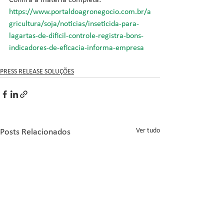
Confira a matéria completa: 
https://www.portaldoagronegocio.com.br/a
gricultura/soja/noticias/inseticida-para-
lagartas-de-dificil-controle-registra-bons-
indicadores-de-eficacia-informa-empresa
PRESS RELEASE SOLUÇÕES
Ver tudo
Posts Relacionados