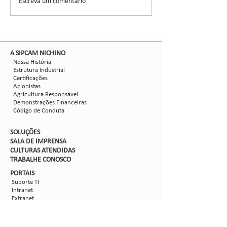
Escreva um comentário
Nova safra de milho:
liderou ensaios técni
como mitigar as perdas
com Dalbulus maidis?
​A SIPCAM NICHINO
Nossa História
Estrutura Industrial
Certificações
Acionistas
Agricultura Responsável
Demonstrações Financeiras
Código de Conduta
SOLUÇÕES
SALA DE IMPRENSA
CULTURAS ATENDIDAS
TRABALHE CON
OSCO
PORTAIS
Suporte TI
Intranet
Extranet
Webmail
FV