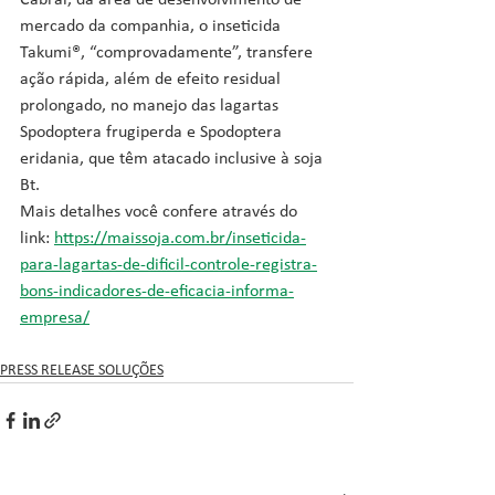
Cabral, da área de desenvolvimento de 
mercado da companhia, o inseticida 
Takumi®, “comprovadamente”, transfere 
ação rápida, além de efeito residual 
prolongado, no manejo das lagartas 
Spodoptera frugiperda e Spodoptera 
eridania, que têm atacado inclusive à soja 
Bt.
Mais detalhes você confere através do 
link: 
https://maissoja.com.br/inseticida-
para-lagartas-de-dificil-controle-registra-
bons-indicadores-de-eficacia-informa-
empresa/
PRESS RELEASE SOLUÇÕES