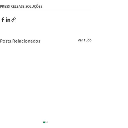
PRESS RELEASE SOLUÇÕES
Ver tudo
Posts Relacionados
Inovação no Con