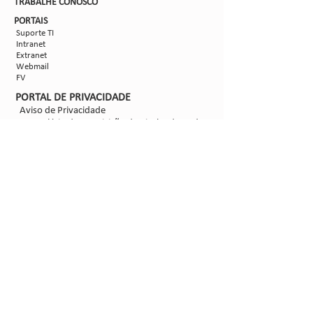
TRABALHE CON
OSCO
PORTAIS
Suporte TI
Intranet
Extranet
Webmail
FV
PORTAL DE PRIVACIDADE
Aviso de Privacidade
Formulário de Requisição do Titular de Dados
Configurações de Cookies
SIGA-NOS
@2021 - Sipcam Nichino
Desenvolvido por
Bold Propaganda