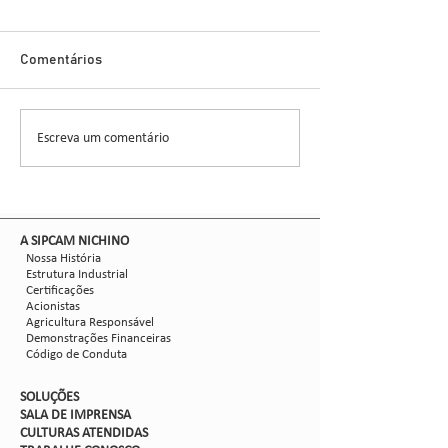
Cigarrinha-do-M
Novo Inseticida
Glauber Renato Stür
Demonstra Alta 
Comentários
entomologista e pes
CCGL, uma cooperat
formada por 30 asso
Escreva um comentário
Nova safra de milho:
liderou ensaios técni
como mitigar as perdas
com Dalbulus maidis?
​A SIPCAM NICHINO
Nossa História
Estrutura Industrial
Certificações
Acionistas
Agricultura Responsável
Demonstrações Financeiras
Código de Conduta
SOLUÇÕES
SALA DE IMPRENSA
CULTURAS ATENDIDAS