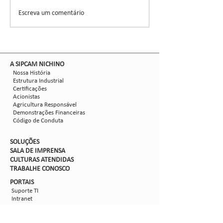
formada por 30 asso
Escreva um comentário
Nova safra de milho:
liderou ensaios técni
como mitigar as perdas
com Dalbulus maidis?
​A SIPCAM NICHINO
Nossa História
Estrutura Industrial
Certificações
Acionistas
Agricultura Responsável
Demonstrações Financeiras
Código de Conduta
SOLUÇÕES
SALA DE IMPRENSA
CULTURAS ATENDIDAS
TRABALHE CON
OSCO
PORTAIS
Suporte TI
Intranet
Extranet
Webmail
FV