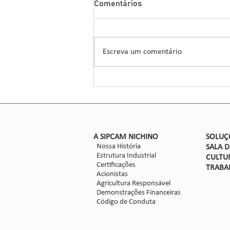
Comentários
Herbicida Inovador para o
Manejo de Sorgo
A Sipcam Nichino, conhecida por
suas inovações no setor de
Escreva um comentário
defensivos agrícolas, introduziu um
novo herbicida para o manejo do
sorgo, um...
​A SIPCAM NICHINO
SOLUÇ
Nossa História
SALA 
Estrutura Industrial
CULTU
Certificações
TRABA
Acionistas
Agricultura Responsável
Demonstrações Financeiras
Código de Conduta