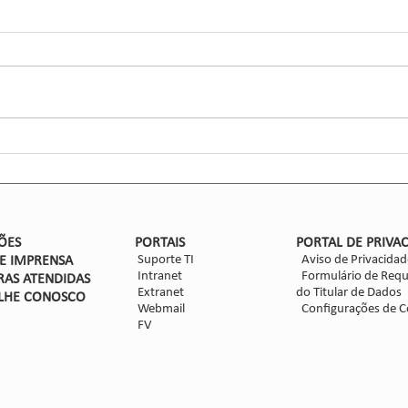
Ciga
Inse
Glaub
Efic
entom
CCGL,
forma
ensaio
Nova safra de milho: como
mitigar as perdas com
Dalbulus maidis?
ÕES
PORTAIS
PORTAL DE PRIVA
Suporte TI
Aviso de Privacidad
DE IMPRENSA
Intranet
Formulário de Requ
RAS ATENDIDAS
Extranet
do Titular de Dados
LHE CON
OSCO
Webmail
Configurações de C
FV