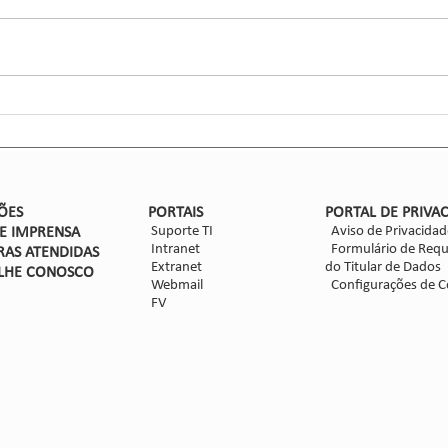
Glaub
Efic
entom
CCGL,
forma
ensaio
Nova safra de milho: como
mitigar as perdas com
Dalbulus maidis?
ÕES
PORTAIS
PORTAL DE PRIVA
Suporte TI
Aviso de Privacidad
DE IMPRENSA
Intranet
Formulário de Requ
RAS ATENDIDAS
Extranet
do Titular de Dados
LHE CON
OSCO
Webmail
Configurações de C
FV