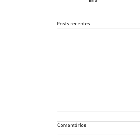
Posts recentes
Sipcam Nichino Lança
Comentários
Herbicida Inovador para o
Manejo de Sorgo