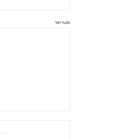
Ver tudo
ação no Controle da
rrinha-do-Milho: Novo
ticida Demonstra Alta