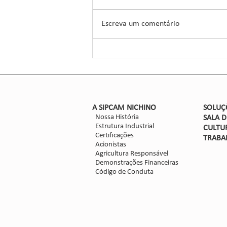
A Sipcam Nichino, conhecida por
suas inovações no setor de
Escreva um comentário
defensivos agrícolas, introduziu um
novo herbicida para o manejo do
sorgo, um...
​A SIPCAM NICHINO
SOLUÇ
Nossa História
SALA 
Estrutura Industrial
CULTU
Certificações
TRABA
Acionistas
Agricultura Responsável
Demonstrações Financeiras
Código de Conduta