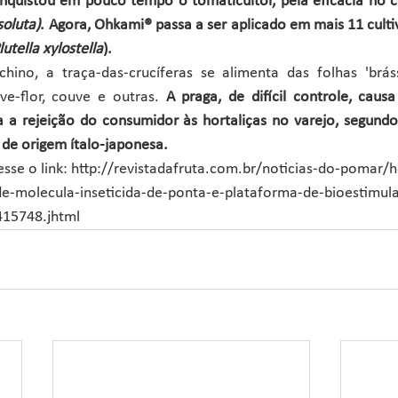
nquistou em pouco tempo o tomaticultor, pela eficácia no c
soluta)
. Agora, Ohkami® passa a ser aplicado em mais 11 culti
lutella xylostella
).
ino, a traça-das-crucíferas se alimenta das folhas 'bráss
ve-flor, couve e outras. 
A praga, de difícil controle, causa
a a rejeição do consumidor às hortaliças no varejo, segundo 
 de origem ítalo-japonesa.
esse o link: http://revistadafruta.com.br/noticias-do-pomar/h
de-molecula-inseticida-de-ponta-e-plataforma-de-bioestimul
415748.jhtml