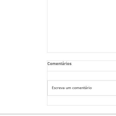
Sipcam Nichino Lança
Comentários
Herbicida Inovador para o
Manejo de Sorgo
A Sipcam Nichino, conhecida por
suas inovações no setor de
Escreva um comentário
defensivos agrícolas, introduziu um
novo herbicida para o manejo do
sorgo, um...