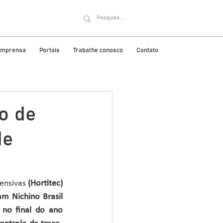
 imprensa
Portais
Trabalhe conosco
Contato
o de
de
ensivas 
(Hortitec)
am Nichino Brasil 
no final do ano 