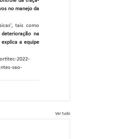
ontrole da traça-
vos no manejo da 
icas', tais como 
 deterioração na 
explica a equipe 
ortitec-2022-
antes-sao-
Ver tudo