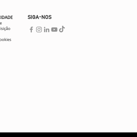
SIGA-NOS
CIDADE
e
isição
ookies