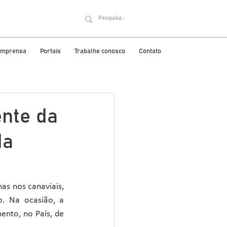
 imprensa
Portais
Trabalhe conosco
Contato
ente da
da
as nos canaviais, 
. Na ocasião, a 
nto, no País, de 