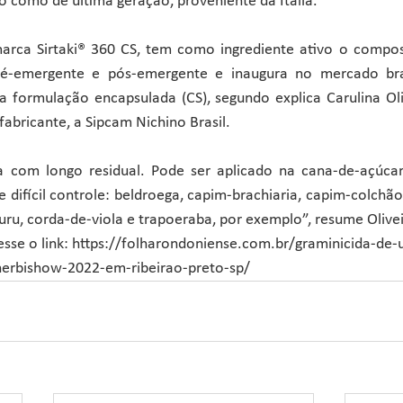
o como de última geração, proveniente da Itália.
arca Sirtaki® 360 CS, tem como ingrediente ativo o compos
 pré-emergente e pós-emergente e inaugura no mercado bra
formulação encapsulada (CS), segundo explica Carulina Oliv
abricante, a Sipcam Nichino Brasil.
a com longo residual. Pode ser aplicado na cana-de-açúca
 difícil controle: beldroega, capim-brachiaria, capim-colchão
ru, corda-de-viola e trapoeraba, por exemplo”, resume Olivei
esse o link: https://folharondoniense.com.br/graminicida-de-
herbishow-2022-em-ribeirao-preto-sp/