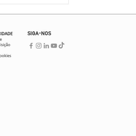
SIGA-NOS
CIDADE
e
isição
ookies