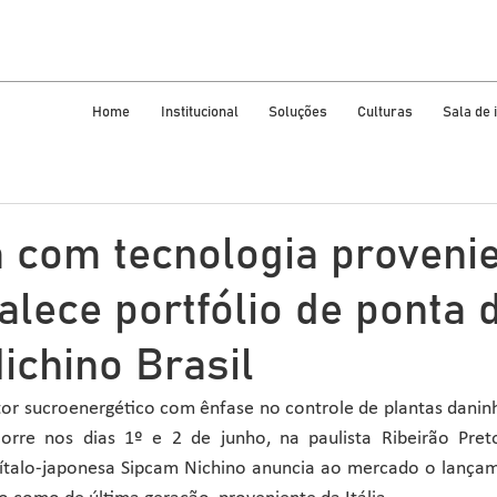
Home
Institucional
Soluções
Culturas
Sala de
a com tecnologia proveni
rtalece portfólio de ponta 
ichino Brasil
tor sucroenergético com ênfase no controle de plantas daninh
rre nos dias 1º e 2 de junho, na paulista Ribeirão Preto
talo-japonesa Sipcam Nichino anuncia ao mercado o lançame