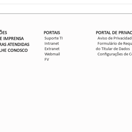
na...
ÕES
PORTAIS
PORTAL DE PRIVA
Suporte TI
Aviso de Privacidad
DE IMPRENSA
Intranet
Formulário de Requ
RAS ATENDIDAS
Extranet
do Titular de Dados
LHE CON
OSCO
Webmail
Configurações de C
FV