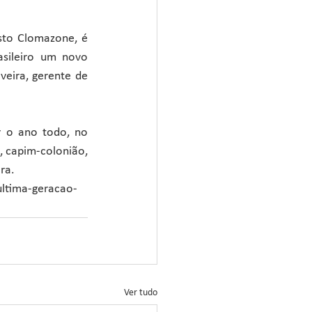
to Clomazone, é 
sileiro um novo 
eira, gerente de 
r o ano todo, no 
, capim-colonião, 
ra.
ultima-geracao-
Ver tudo