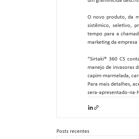
um graminicida descrit
O novo produto, da m
sistêmico, seletivo,
tempo para a chamada 
marketing da empresa f
“Sirtaki® 360 CS cont
manejo de invasoras de
capim-marmelada, caru
Para mais detalhes, ac
sera-apresentado-na-
Posts recentes