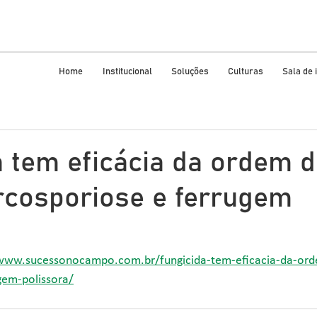
Home
Institucional
Soluções
Culturas
Sala de
a tem eficácia da ordem 
rcosporiose e ferrugem
a
/www.sucessonocampo.com.br/fungicida-tem-eficacia-da-ord
gem-polissora/