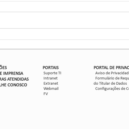
Inse
Glaub
Efic
entom
CCGL,
forma
ensaio
Nova safra de milho: como
mitigar as perdas com
Dalbulus maidis?
ÕES
PORTAIS
PORTAL DE PRIVA
Suporte TI
Aviso de Privacidad
DE IMPRENSA
Intranet
Formulário de Requ
RAS ATENDIDAS
Extranet
do Titular de Dados
LHE CON
OSCO
Webmail
Configurações de C
FV