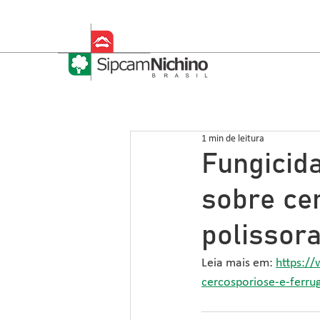
1 min de leitura
Fungicid
sobre ce
polissor
Leia mais em: 
https:/
cercosporiose-e-ferru