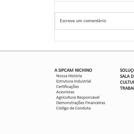
Manejo de Sorgo
A Sipcam Nichino, conhecida por
suas inovações no setor de
Escreva um comentário
defensivos agrícolas, introduziu um
novo herbicida para o manejo do
sorgo, um...
​A SIPCAM NICHINO
SOLUÇ
Nossa História
SALA 
Estrutura Industrial
CULTU
Certificações
TRABA
Acionistas
Agricultura Responsável
Demonstrações Financeiras
Código de Conduta