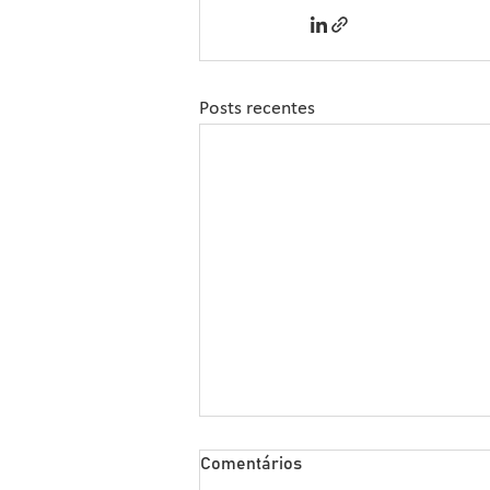
Posts recentes
Sipcam Nichino Lança
Comentários
Herbicida Inovador para o