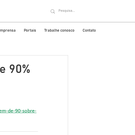
 imprensa
Portais
Trabalhe conosco
Contato
de 90%
em-de-90-sobre-