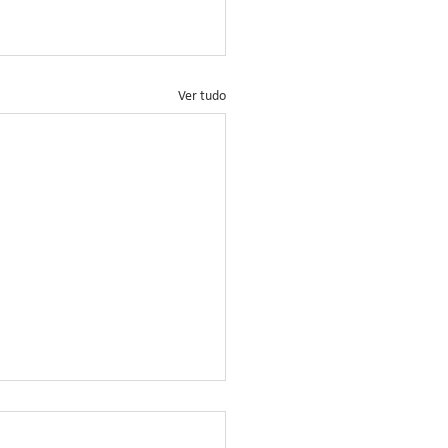
Ver tudo
ação no Controle da
rrinha-do-Milho: Novo