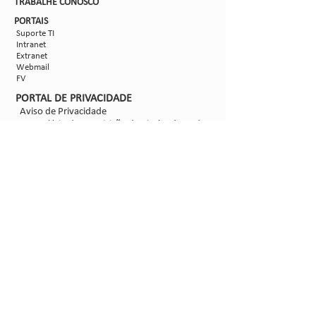
TRABALHE CON
OSCO
PORTAIS
Suporte TI
Intranet
Extranet
Webmail
FV
PORTAL DE PRIVACIDADE
Aviso de Privacidade
Formulário de Requisição do Titular de Dados
Configurações de Cookies
SIGA-NOS
@2021 - Sipcam Nichino
Desenvolvido por
Bold Propaganda