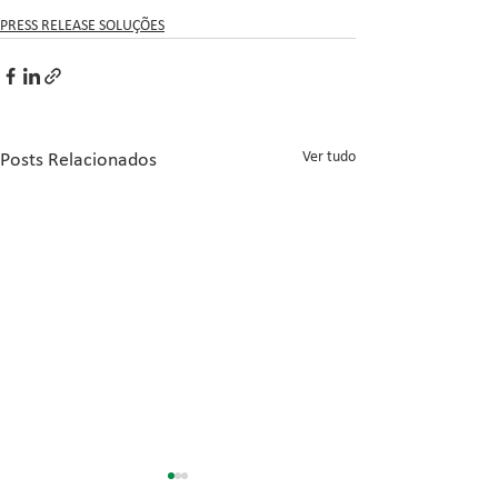
PRESS RELEASE SOLUÇÕES
Ver tudo
Posts Relacionados
Inovação no Con