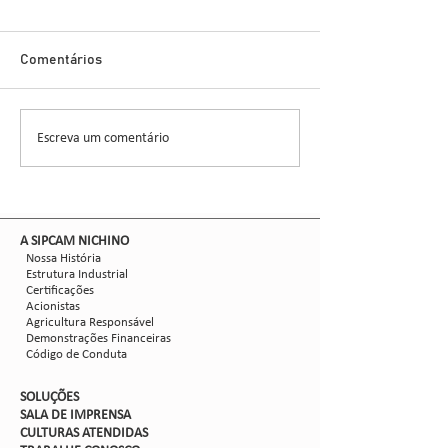
Cigarrinha-do-M
Novo Inseticida
Glauber Renato Stür
Demonstra Alta 
Comentários
entomologista e pes
CCGL, uma cooperat
formada por 30 asso
Escreva um comentário
Nova safra de milho:
liderou ensaios técni
como mitigar as perdas
com Dalbulus maidis?
​A SIPCAM NICHINO
Nossa História
Estrutura Industrial
Certificações
Acionistas
Agricultura Responsável
Demonstrações Financeiras
Código de Conduta
SOLUÇÕES
SALA DE IMPRENSA
CULTURAS ATENDIDAS