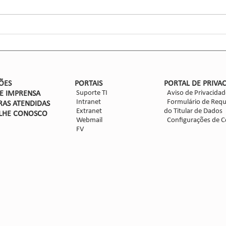
CCGL,
forma
ensaio
Nova safra de milho: como
mitigar as perdas com
Dalbulus maidis?
ÕES
PORTAIS
PORTAL DE PRIVA
Suporte TI
Aviso de Privacidad
DE IMPRENSA
Intranet
Formulário de Requ
RAS ATENDIDAS
Extranet
do Titular de Dados
LHE CON
OSCO
Webmail
Configurações de C
FV