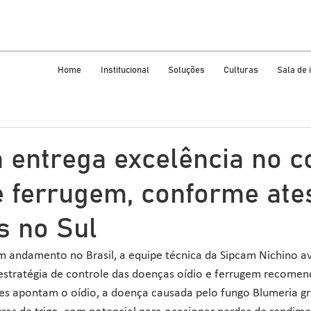
Home
Institucional
Soluções
Culturas
Sala de
 entrega excelência no c
 e ferrugem, conforme at
s no Sul
m andamento no Brasil, a equipe técnica da Sipcam Nichino a
estratégia de controle das doenças oídio e ferrugem recomen
s apontam o oídio, a doença causada pelo fungo Blumeria gra