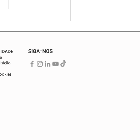
 uma cooperativa gaúcha
da por 30 associadas, liderou
s técnicos...
SIGA-NOS
CIDADE
e
isição
ookies