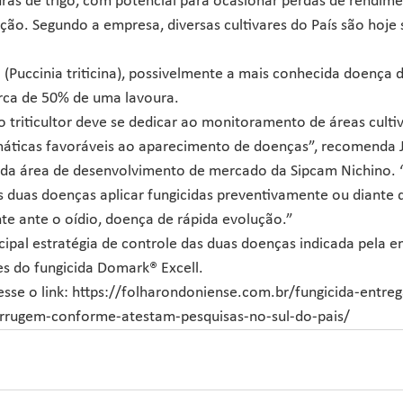
uras de trigo, com potencial para ocasionar perdas de rendi
ão. Segundo a empresa, diversas cultivares do País são hoje s
(Puccinia triticina), possivelmente a mais conhecida doença da 
ca de 50% de uma lavoura.
 triticultor deve se dedicar ao monitoramento de áreas culti
máticas favoráveis ao aparecimento de doenças”, recomenda Jo
a área de desenvolvimento de mercado da Sipcam Nichino. 
s duas doenças aplicar fungicidas preventivamente ou diante 
te ante o oídio, doença de rápida evolução.”
ncipal estratégia de controle das duas doenças indicada pela e
s do fungicida Domark® Excell.
esse o link: https://folharondoniense.com.br/fungicida-entre
errugem-conforme-atestam-pesquisas-no-sul-do-pais/