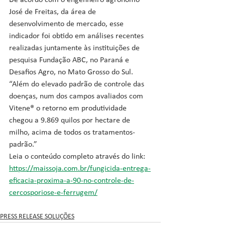
De acordo com o engenheiro agrônomo 
José de Freitas, da área de 
desenvolvimento de mercado, esse 
indicador foi obtido em análises recentes 
realizadas juntamente às instituições de 
pesquisa Fundação ABC, no Paraná e 
Desafios Agro, no Mato Grosso do Sul. 
“Além do elevado padrão de controle das 
doenças, num dos campos avaliados com 
Vitene® o retorno em produtividade 
chegou a 9.869 quilos por hectare de 
milho, acima de todos os tratamentos-
padrão.”
Leia o conteúdo completo através do link: 
https://maissoja.com.br/fungicida-entrega-
eficacia-proxima-a-90-no-controle-de-
cercosporiose-e-ferrugem/
PRESS RELEASE SOLUÇÕES