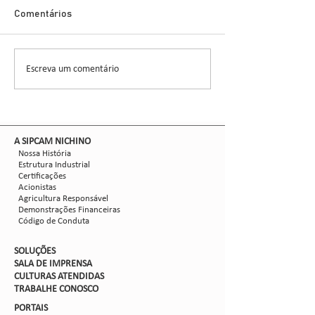
Glauber Renato Stür
Demonstra Alta 
Comentários
entomologista e pes
CCGL, uma cooperat
formada por 30 asso
Escreva um comentário
Nova safra de milho:
liderou ensaios técni
como mitigar as perdas
com Dalbulus maidis?
​A SIPCAM NICHINO
Nossa História
Estrutura Industrial
Certificações
Acionistas
Agricultura Responsável
Demonstrações Financeiras
Código de Conduta
SOLUÇÕES
SALA DE IMPRENSA
CULTURAS ATENDIDAS
TRABALHE CON
OSCO
PORTAIS