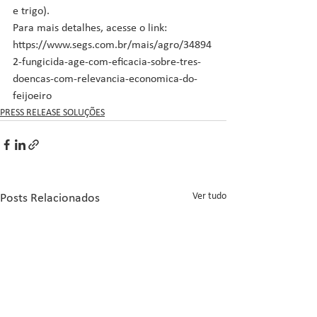
e trigo).
Para mais detalhes, acesse o link: 
https://www.segs.com.br/mais/agro/34894
2-fungicida-age-com-eficacia-sobre-tres-
doencas-com-relevancia-economica-do-
feijoeiro
PRESS RELEASE SOLUÇÕES
Ver tudo
Posts Relacionados