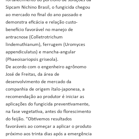
fortalecimento do portfólio de soluções da 
Sipcam Nichino Brasil, o fungicida chegou 
ao mercado no final do ano passado e 
demonstra eficácia e relação custo-
benefício favorável no manejo de 
antracnose (Colletrotrichum 
lindemuthianum), ferrugem (Uromyces 
appendiculatus) e mancha-angular 
(Phaeoisariopsis griseola).
De acordo com o engenheiro agrônomo 
José de Freitas, da área de 
desenvolvimento de mercado da 
companhia de origem ítalo-japonesa, a 
recomendação ao produtor é iniciar as 
aplicações do fungicida preventivamente, 
na fase vegetativa, antes do florescimento 
do feijão. “Obtivemos resultados 
favoráveis ao começar a aplicar o produto 
próximo aos trinta dias após a emergência 