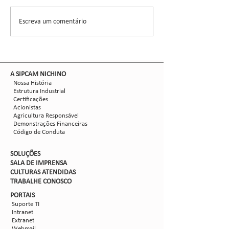
CCGL, uma cooperat
formada por 30 asso
Escreva um comentário
Nova safra de milho:
liderou ensaios técni
como mitigar as perdas
com Dalbulus maidis?
​A SIPCAM NICHINO
Nossa História
Estrutura Industrial
Certificações
Acionistas
Agricultura Responsável
Demonstrações Financeiras
Código de Conduta
SOLUÇÕES
SALA DE IMPRENSA
CULTURAS ATENDIDAS
TRABALHE CON
OSCO
PORTAIS
Suporte TI
Intranet
Extranet
Webmail