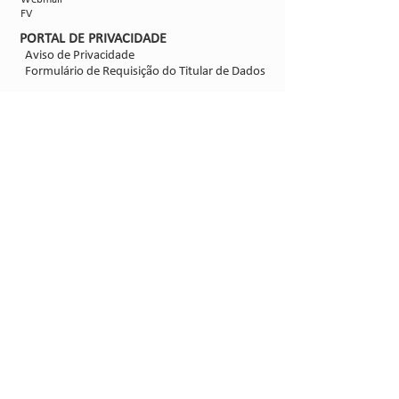
FV
PORTAL DE PRIVACIDADE
Aviso de Privacidade
Formulário de Requisição do Titular de Dados
Configurações de Cookies
SIGA-NOS
@2021 - Sipcam Nichino
Desenvolvido por
Bold Propaganda