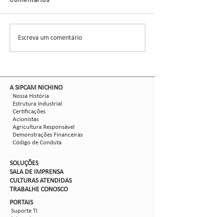
Demonstra Alta 
Comentários
entomologista e pes
CCGL, uma cooperat
formada por 30 asso
Escreva um comentário
Nova safra de milho:
liderou ensaios técni
como mitigar as perdas
com Dalbulus maidis?
​A SIPCAM NICHINO
Nossa História
Estrutura Industrial
Certificações
Acionistas
Agricultura Responsável
Demonstrações Financeiras
Código de Conduta
SOLUÇÕES
SALA DE IMPRENSA
CULTURAS ATENDIDAS
TRABALHE CON
OSCO
PORTAIS
Suporte TI