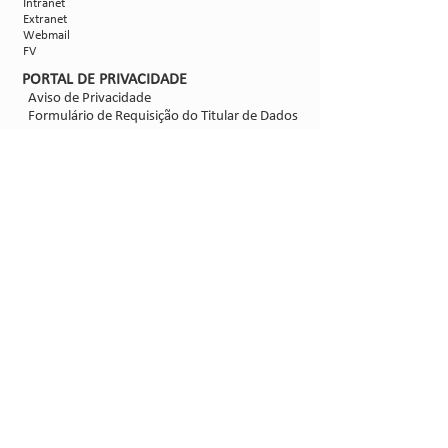
Intranet
Extranet
Webmail
FV
PORTAL DE PRIVACIDADE
Aviso de Privacidade
Formulário de Requisição do Titular de Dados
Configurações de Cookies
SIGA-NOS
@2021 - Sipcam Nichino
Desenvolvido por
Bold Propaganda