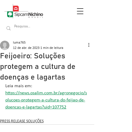
luma765
12 de abr. de 2023
1 min de leitura
Feijoeiro: Soluções
protegem a cultura de
doenças e lagartas
Leia mais em: 
https://news.osalim.com.br/agronegocio/s
olucoes-protegem-a-cultura-do-feijao-de-
doencas-e-lagartas?uid=107752
PRESS RELEASE SOLUÇÕES